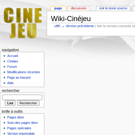
page
discussion
voir le texte source
Wiki-Cinéjeu
(
diff
)
← Version précédente
| Voir la version courante (d
navigation
Accueil
Cinéjeu
Forum
Modifications récentes
Page au hasard
Aide
rechercher
boîte à outils
Pages liées
Suivi des pages liées
Pages spéciales
Version imprimable