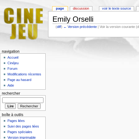
page
discussion
voir le texte source
Emily Orselli
(
diff
)
← Version précédente
| Voir la version courante (d
navigation
Accueil
Cinéjeu
Forum
Modifications récentes
Page au hasard
Aide
rechercher
boîte à outils
Pages liées
Suivi des pages liées
Pages spéciales
Version imprimable