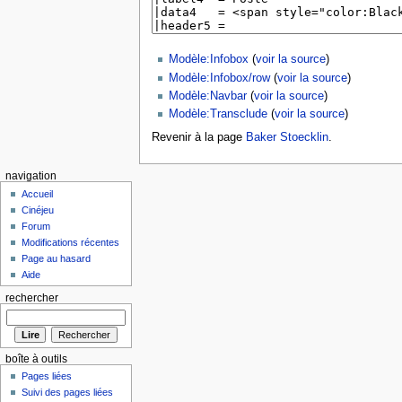
Modèle:Infobox
(
voir la source
)
Modèle:Infobox/row
(
voir la source
)
Modèle:Navbar
(
voir la source
)
Modèle:Transclude
(
voir la source
)
Revenir à la page
Baker Stoecklin
.
navigation
Accueil
Cinéjeu
Forum
Modifications récentes
Page au hasard
Aide
rechercher
boîte à outils
Pages liées
Suivi des pages liées